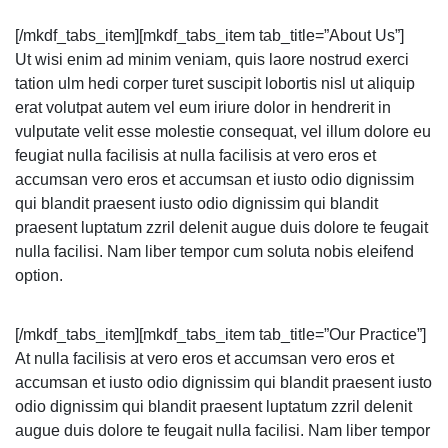
[/mkdf_tabs_item][mkdf_tabs_item tab_title=”About Us”]
Ut wisi enim ad minim veniam, quis laore nostrud exerci
tation ulm hedi corper turet suscipit lobortis nisl ut aliquip
erat volutpat autem vel eum iriure dolor in hendrerit in
vulputate velit esse molestie consequat, vel illum dolore eu
feugiat nulla facilisis at nulla facilisis at vero eros et
accumsan vero eros et accumsan et iusto odio dignissim
qui blandit praesent iusto odio dignissim qui blandit
praesent luptatum zzril delenit augue duis dolore te feugait
nulla facilisi. Nam liber tempor cum soluta nobis eleifend
option.
[/mkdf_tabs_item][mkdf_tabs_item tab_title=”Our Practice”]
At nulla facilisis at vero eros et accumsan vero eros et
accumsan et iusto odio dignissim qui blandit praesent iusto
odio dignissim qui blandit praesent luptatum zzril delenit
augue duis dolore te feugait nulla facilisi. Nam liber tempor