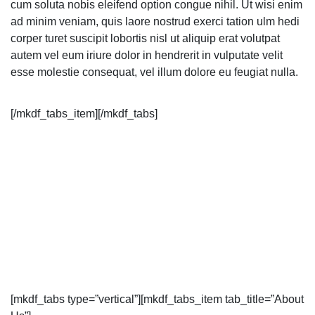
cum soluta nobis eleifend option congue nihil. Ut wisi enim
ad minim veniam, quis laore nostrud exerci tation ulm hedi
corper turet suscipit lobortis nisl ut aliquip erat volutpat
autem vel eum iriure dolor in hendrerit in vulputate velit
esse molestie consequat, vel illum dolore eu feugiat nulla.
[/mkdf_tabs_item][/mkdf_tabs]
[mkdf_tabs type=”vertical”][mkdf_tabs_item tab_title=”About