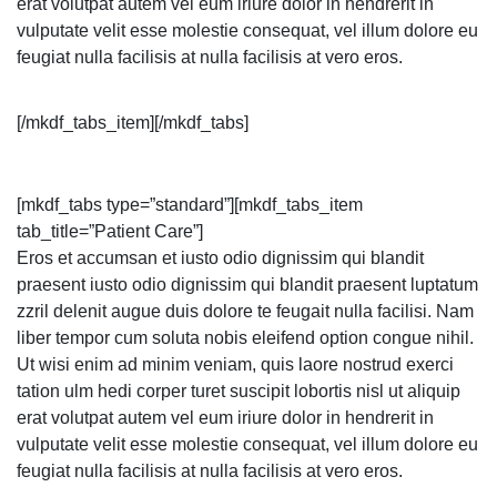
erat volutpat autem vel eum iriure dolor in hendrerit in
vulputate velit esse molestie consequat, vel illum dolore eu
feugiat nulla facilisis at nulla facilisis at vero eros.
[/mkdf_tabs_item][/mkdf_tabs]
[mkdf_tabs type=”standard”][mkdf_tabs_item
tab_title=”Patient Care”]
Eros et accumsan et iusto odio dignissim qui blandit
praesent iusto odio dignissim qui blandit praesent luptatum
zzril delenit augue duis dolore te feugait nulla facilisi. Nam
liber tempor cum soluta nobis eleifend option congue nihil.
Ut wisi enim ad minim veniam, quis laore nostrud exerci
tation ulm hedi corper turet suscipit lobortis nisl ut aliquip
erat volutpat autem vel eum iriure dolor in hendrerit in
vulputate velit esse molestie consequat, vel illum dolore eu
feugiat nulla facilisis at nulla facilisis at vero eros.